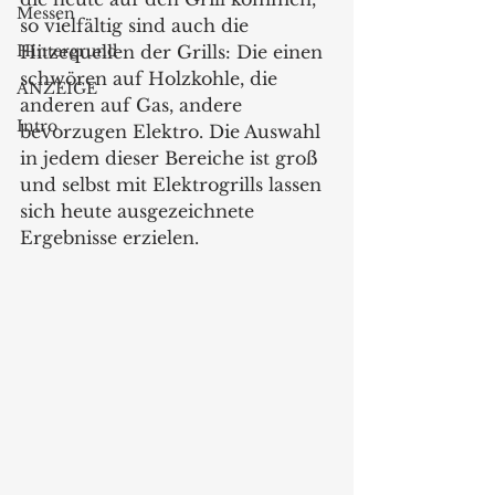
Messen
so vielfältig sind auch die 
Hintergrund
Hitzequellen der Grills: Die einen 
schwören auf Holzkohle, die 
ANZEIGE
anderen auf Gas, andere 
Intro
bevorzugen Elektro. Die Auswahl 
in jedem dieser Bereiche ist groß 
und selbst mit Elektrogrills lassen 
sich heute ausgezeichnete 
Ergebnisse erzielen. 