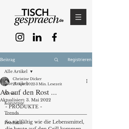
Registrieren
Beitrag
Alle Artikel
Christine Dicker
Alle Artikel
27. Apr. 2022
3 Min. Lesezeit
Ab auf den Rost ...
News
Aktualisiert:
3. Mai 2022
Konzepte
- PRODUKTE - 
Trends
So vielfältig wie die Lebensmittel, 
Produkte
die heute auf den Grill kommen, 