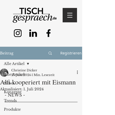
Registrieren
Beitrag
Alle Artikel
Christine Dicker
Alle Artikel
27. Juni 2024
1 Min. Lesezeit
Alfi kooperiert mit Eismann
News
Aktualisiert:
1. Juli 2024
Konzepte
- NEWS -
Trends
Produkte