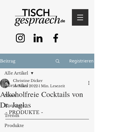
Registrieren
Beitrag
Alle Artikel
Christine Dicker
Alle Artikel
14. März 2022
1 Min. Lesezeit
Alkoholfreie Cocktails von
News
Dr. Jaglas
Konzepte
- PRODUKTE -
Trends
Produkte