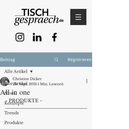
Registrieren
Beitrag
Alle Artikel
Christine Dicker
Alle Artikel
20. Sept. 2021
1 Min. Lesezeit
All in one
News
- PRODUKTE - 
Konzepte
Trends
Produkte