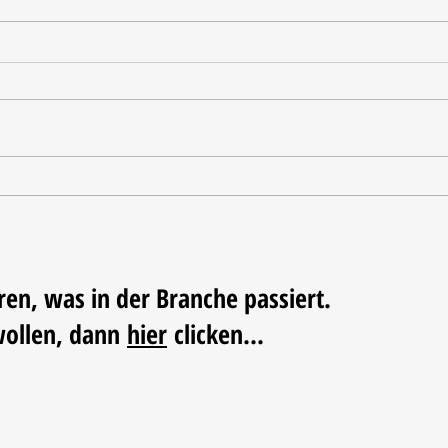
CADEAUX Leipzig zeigt
Vom 
Neuheiten für Küche und Tafel
Triko
Fußba
ren, was in der Branche passiert.
wollen, dann
hier
clicken...