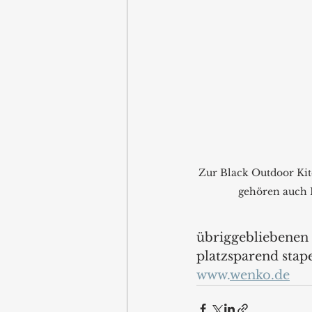
Zur Black Outdoor Ki
gehören auch 
übriggebliebenen L
platzsparend stape
www.
wenko.de