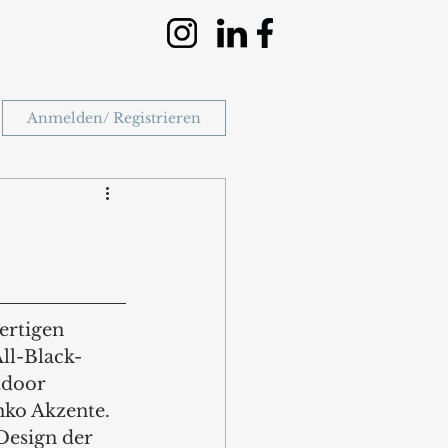
Anmelden/ Registrieren
ertigen 
ll-Black-
tdoor 
ko Akzente. 
Design der 