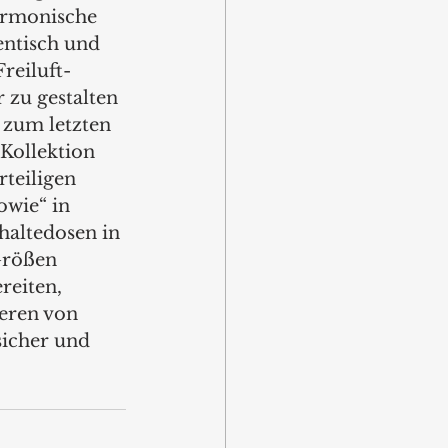
armonische 
entisch und 
Freiluft-
zu gestalten 
 zum letzten 
 Kollektion 
teiligen 
owie“ in 
haltedosen in 
Größen 
reiten, 
eren von 
sicher und 