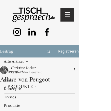
Registrieren
Beitrag
Alle Artikel
Christine Dicker
Alle Artikel
1. Juli
1 Min. Lesezeit
Allure von Peugeot
News
- PRODUKTE -
Konzepte
Trends
Produkte