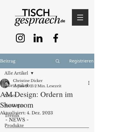
Registrieren
Beitrag
Alle Artikel
Christine Dicker
Alle Artikel
11. Jan. 2021
2 Min. Lesezeit
AM Design: Ordern im
News
Showroom
Konzepte
Aktualisiert:
4. Dez. 2023
Trends
- NEWS -
Produkte