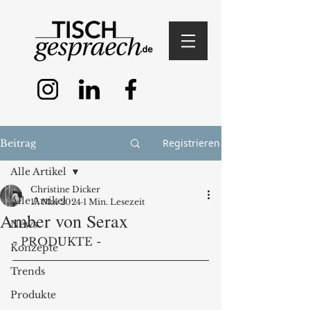
Registrieren
Beitrag
Alle Artikel
Christine Dicker
Alle Artikel
17. Mai 2024
1 Min. Lesezeit
Amber von Serax
News
- PRODUKTE -
Konzepte
Trends
Produkte