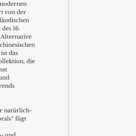
 modernen 
rt von der 
ländischen 
 des 16. 
 Alternative 
chinesischen 
ist das 
llektion, die 
st 
und 
rends 
 natürlich-
rals“ fügt 
- und 