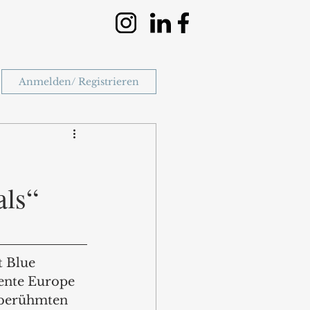
Anmelden/ Registrieren
als“
t Blue 
ente Europe 
s berühmten 