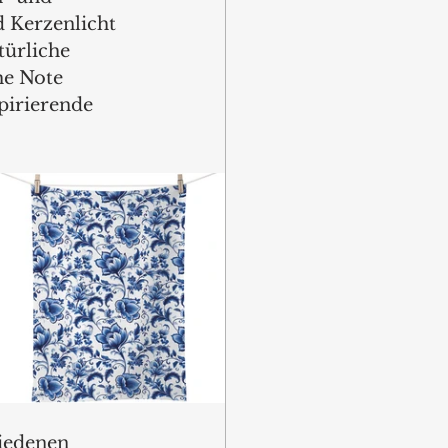
d Kerzenlicht 
türliche 
he Note 
pirierende 
iedenen 