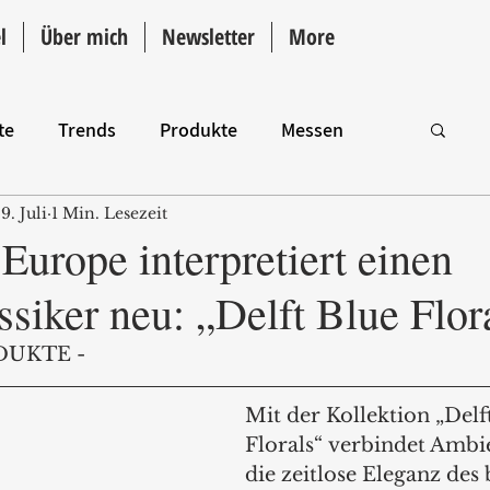
l
Über mich
Newsletter
More
te
Trends
Produkte
Messen
9. Juli
1 Min. Lesezeit
Intro
urope interpretiert einen
siker neu: „Delft Blue Flor
DUKTE -
Mit der Kollektion „Delf
Florals“ verbindet Ambi
die zeitlose Eleganz de