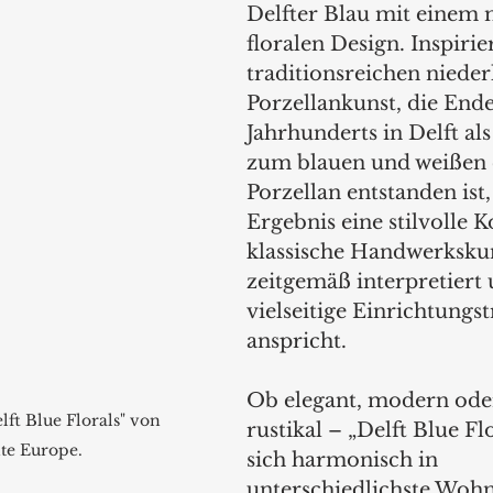
Delfter Blau mit einem
floralen Design. Inspirie
traditionsreichen nieder
Porzellankunst, die Ende
Jahrhunderts in Delft als
zum blauen und weißen 
Porzellan entstanden ist, 
Ergebnis eine stilvolle Ko
klassische Handwerkskun
zeitgemäß interpretiert 
vielseitige Einrichtungst
anspricht.
Ob elegant, modern oder
lft Blue Florals" von 
rustikal – „Delft Blue Flo
te Europe.
sich harmonisch in 
unterschiedlichste Wohn