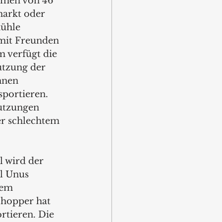
umen von 46 
markt oder 
ühle 
 mit Freunden 
m verfügt die 
utzung der 
nnen 
portieren. 
mutzungen 
er schlechtem 
 wird der 
l Unus 
nem 
Shopper hat 
rtieren. Die 