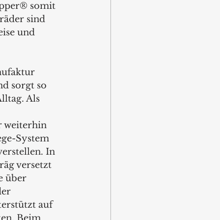
pper® somit 
räder sind 
eise und 
ufaktur 
d sorgt so 
ltag. Als 
 weiterhin 
Wege-System 
erstellen. In 
räg versetzt 
e über 
er 
rstützt auf 
ten. Beim 