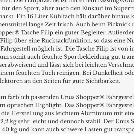
etet. Die Haupttasche ist mit einem Fassungsvol
 für den Sport, aber auch den Einkauf im Super
kt. Ein 16 Liter Kühlfach hält darüber hinaus k
ensmittel lange Zeit frisch. Auch beim Picknick
opper® Tasche Filip ein guter Begleiter. Außerde
ilip über eine Rucksackfunktion, so dass eine N
ahrgestell möglich ist. Die Tasche Filip ist von i
ann somit auch feuchte Sportbekleidung gut trans
sserabweisend und lässt sich bei leichten Versch
einem feuchten Tuch reinigen. Bei Dunkelheit od
ektoren an den Seiten für gute Sichtbarkeit.
 farblich passenden Unus Shopper® Fahrgestell
m optischen Highlight. Das Shopper® Fahrgestel
 die Herstellung aus leichtem Aluminium mit ei
2,2 kg sehr leicht und dennoch stabil. Der Unus 
n 40 kg und kann auch schwere Lasten gut transpo