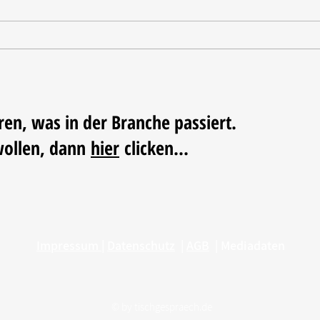
Tischdekoration mit Mehrwert:
Weihn
Stilvolle Akzente mit
LUM
LECHUZA-Pflanzgefäßen
ren, was in der Branche passiert.
wollen, dann
hier
clicken...
Impressum
|
Datenschutz
|
AGB
|
Mediadaten
© by
tischgespraech.de