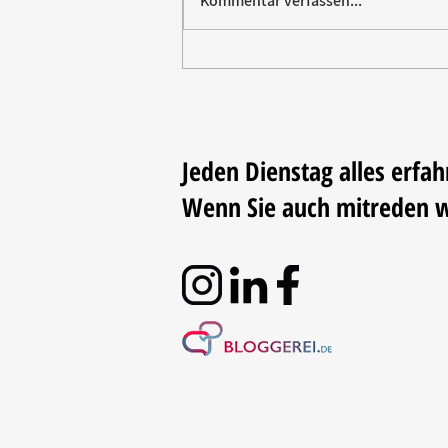
Kommentar verfassen...
Paw Patrol erobert die
Backstube – sichern Sie sich
jetzt Ihre Kollektion!
Jeden Dienstag alles erfah
Wenn Sie auch mitreden 