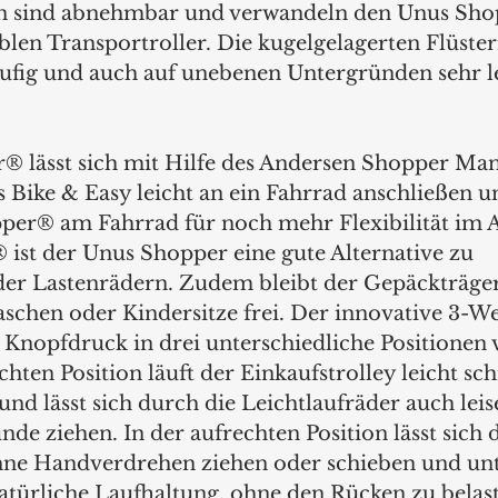
 sind abnehmbar und verwandeln den Unus Sho
blen Transportroller. Die kugelgelagerten Flüster
äufig und auch auf unebenen Untergründen sehr l
 lässt sich mit Hilfe des Andersen Shopper Man
Bike & Easy leicht an ein Fahrrad anschließen un
per® am Fahrrad für noch mehr Flexibilität im Al
ist der Unus Shopper eine gute Alternative zu 
er Lastenrädern. Zudem bleibt der Gepäckträger
aschen oder Kindersitze frei. Der innovative 3-
er Knopfdruck in drei unterschiedliche Positionen v
chten Position läuft der Einkaufstrolley leicht sch
und lässt sich durch die Leichtlaufräder auch leis
e ziehen. In der aufrechten Position lässt sich d
hne Handverdrehen ziehen oder schieben und unte
natürliche Laufhaltung, ohne den Rücken zu belas