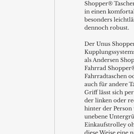
Shopper® Taschen
in einen komforta
besonders leichtl
dennoch robust. 
Der Unus Shopper®
Kupplungssystems 
als Andersen Shop
Fahrrad Shopper® 
Fahrradtaschen od
auch für andere T
Griff lässt sich p
der linken oder re
hinter der Person 
unebene Untergründ
Einkaufstrolley o
diese Weise eine 