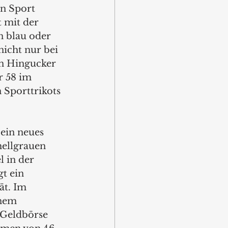
n Sport 
 mit der  
n blau oder 
nicht nur bei 
n Hingucker 
 58 im  
 Sporttrikots 
 ein neues 
hellgrauen 
l in der 
t ein 
ät. Im 
inem 
 Geldbörse 