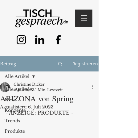
Registrieren
Beitrag
Alle Artikel
Christine Dicker
Alle Artikel
4. Juli 2023
1 Min. Lesezeit
ARIZONA von Spring
News
Aktualisiert:
6. Juli 2023
Konzepte
- ANZEIGE: PRODUKTE - 
Trends
Produkte