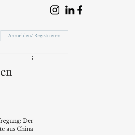
Anmelden/ Registrieren
ben
fregung: Der 
e aus China 