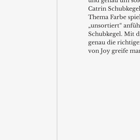
und genau um solc
Catrin Schubkegel
Thema Farbe spiel
„unsortiert“ anfüh
Schubkegel. Mit d
genau die richtig
von Joy greife ma