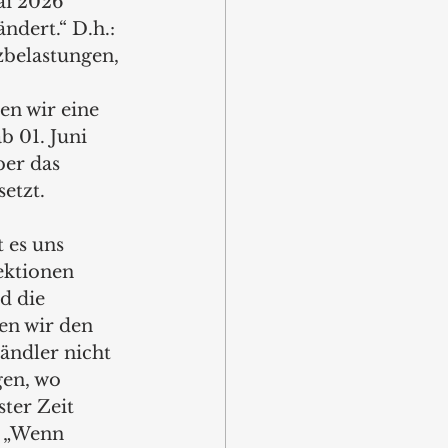
ai 2026 
ndert.“ D.h.: 
zbelastungen, 
 
en wir eine 
b 01. Juni 
er das 
etzt. 
 es uns 
ektionen 
d die 
en wir den 
ndler nicht 
en, wo 
ter Zeit 
. „Wenn 