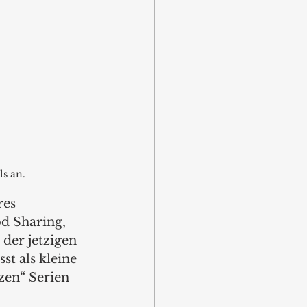
s an.
res 
d Sharing, 
der jetzigen 
t als kleine 
zen“ Serien 