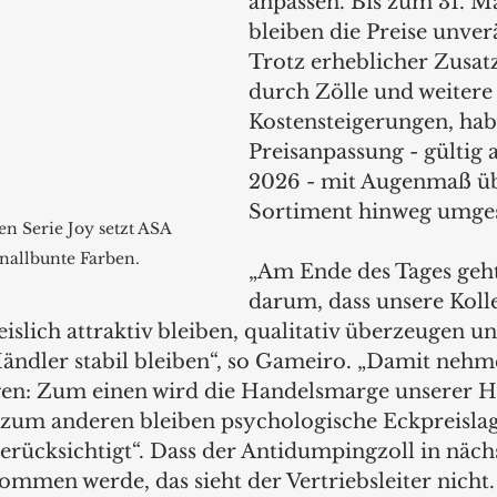
anpassen. Bis zum 31. M
bleiben die Preise unverä
Trotz erheblicher Zusat
durch Zölle und weitere
Kostensteigerungen, hab
Preisanpassung - gültig a
2026 - mit Augenmaß üb
Sortiment hinweg umges
en Serie Joy setzt ASA 
knallbunte Farben.
„Am Ende des Tages geht
darum, dass unsere Koll
islich attraktiv bleiben, qualitativ überzeugen un
ndler stabil bleiben“, so Gameiro. „Damit nehm
en: Zum einen wird die Handelsmarge unserer Hä
zum anderen bleiben psychologische Eckpreislag
rücksichtigt“. Dass der Antidumpingzoll in nächs
mmen werde, das sieht der Vertriebsleiter nicht