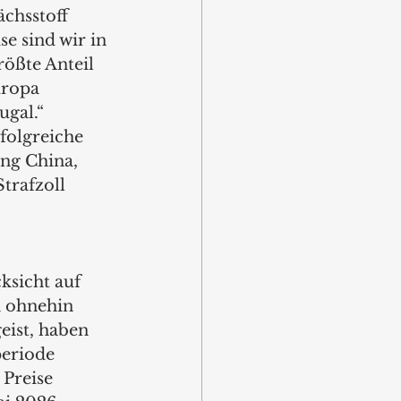
chsstoff 
e sind wir in 
rößte Anteil 
uropa 
gal.“ 
folgreiche 
ng China, 
trafzoll 
sicht auf 
 ohnehin 
ist, haben 
eriode 
 Preise 