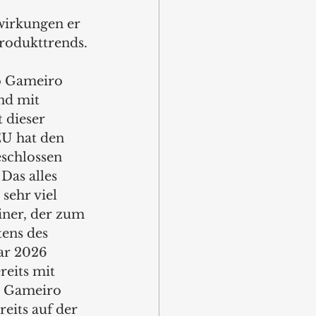
wirkungen er 
rodukttrends.
o Gameiro 
d mit 
 dieser 
EU hat den 
schlossen 
Das alles 
sehr viel 
iner, der zum 
tens des 
ar 2026 
eits mit 
n Gameiro 
reits auf der 