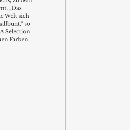
ächs, zu dem 
mt. „Das 
e Welt sich 
allbunt,“ so 
A Selection 
uen Farben 