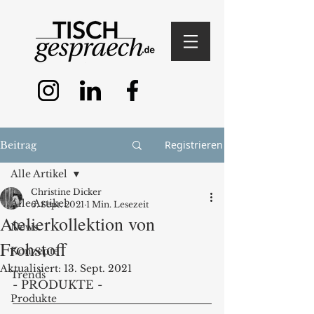
Registrieren
Beitrag
Alle Artikel
Christine Dicker
Alle Artikel
6. Sept. 2021
1 Min. Lesezeit
Atelierkollektion von
News
Frohstoff
Konzepte
Aktualisiert:
13. Sept. 2021
Trends
- PRODUKTE - 
Produkte