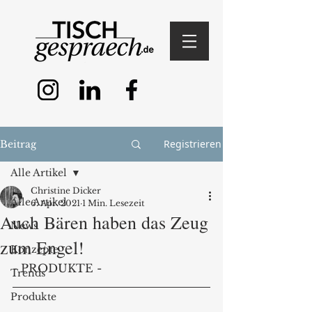
Registrieren
Beitrag
Alle Artikel
Christine Dicker
Alle Artikel
6. Apr. 2021
1 Min. Lesezeit
Auch Bären haben das Zeug
News
zum Engel!
Konzepte
- PRODUKTE -
Trends
Produkte