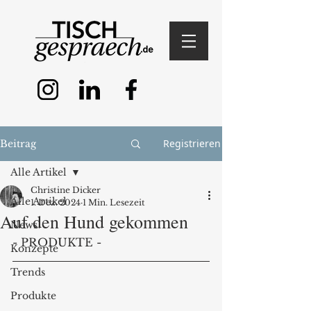
Registrieren
Beitrag
Alle Artikel
Christine Dicker
Alle Artikel
1. Dez. 2024
1 Min. Lesezeit
Auf den Hund gekommen
News
- PRODUKTE -
Konzepte
Trends
Produkte