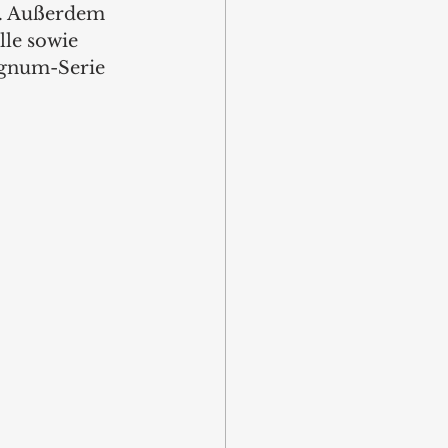
n. Außerdem 
le sowie 
agnum-Serie 