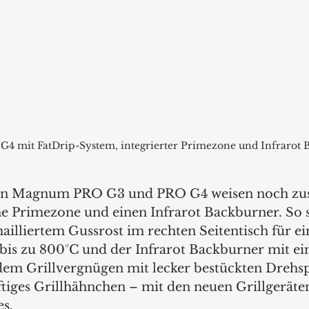
 mit FatDrip-System, integrierter Primezone und Infrarot Ba
n Magnum PRO G3 und PRO G4 weisen noch zusä
ine Primezone und einen Infrarot Backburner. So s
illiertem Gussrost im rechten Seitentisch für ein
 bis zu 800°C und der Infrarot Backburner mit ei
dem Grillvergnügen mit lecker bestückten Drehs
ftiges Grillhähnchen – mit den neuen Grillgerät
s. 