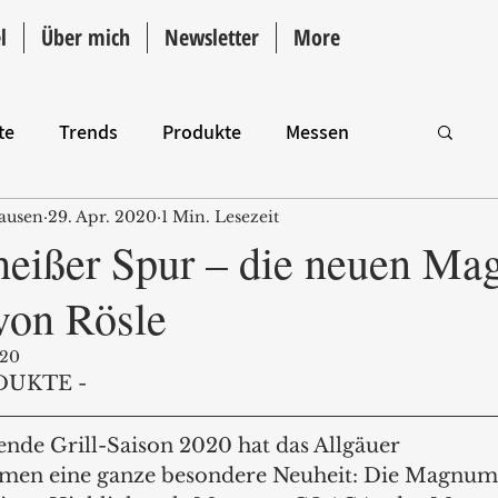
l
Über mich
Newsletter
More
te
Trends
Produkte
Messen
ausen
29. Apr. 2020
1 Min. Lesezeit
Intro
heißer Spur – die neuen M
 von Rösle
020
DUKTE - 
ende Grill-Saison 2020 hat das Allgäuer 
men eine ganze besondere Neuheit: Die Magnum-G