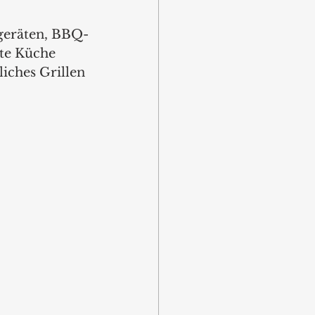
lgeräten, BBQ-
te Küche 
iches Grillen 