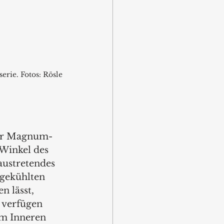
erie. Fotos: Rösle
der Magnum-
Winkel des 
austretendes 
sgekühlten 
n lässt, 
 verfügen 
m Inneren 