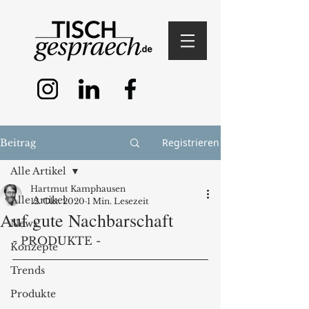
Registrieren
Beitrag
Alle Artikel
Hartmut Kamphausen
Alle Artikel
12. Okt. 2020
1 Min. Lesezeit
Auf gute Nachbarschaft
News
- PRODUKTE - 
Konzepte
Trends
Produkte