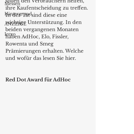
sollen den Verbrauchern helfen, 
Messen
ihre Kaufentscheidung zu treffen. 
Hintergrund
In der Tat sind diese eine 
wichtige Unterstützung. In den 
ANZEIGE
beiden vergangenen Monaten 
Intro
haben AdHoc, Elo, Fissler, 
Rowenta und Smeg 
Prämierungen erhalten. Welche 
und wofür das lesen Sie hier. 
Red Dot Award für AdHoc