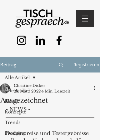
Registrieren
Beitrag
Alle Artikel
Christine Dicker
Alle Artikel
28. März 2022
4 Min. Lesezeit
Ausgezeichnet
News
- NEWS - 
Konzepte
Trends
Designpreise und Testergebnisse 
Produkte