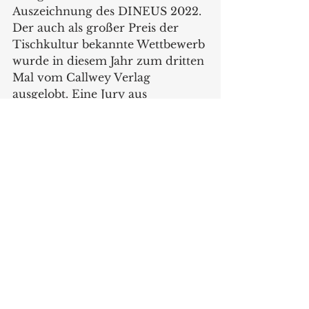
Auszeichnung des DINEUS 2022. 
Der auch als großer Preis der 
Tischkultur bekannte Wettbewerb 
wurde in diesem Jahr zum dritten 
Mal vom Callwey Verlag 
ausgelobt. Eine Jury aus 
Branchenexpertinnen, Designern 
und Medienschaffenden 
bewertete die zahlreichen 
Einreichungen rund um die 
Kunst des Einladens. Sie 
prämierten Produkte, 
Kollektionen, Designs und 
Innovationen in den drei 
Kategorien Interior, Küche und 
Tisch. Neben den drei ersten 
Preisen erhielten zwölf weitere 
Produkte eine Anerkennung, 