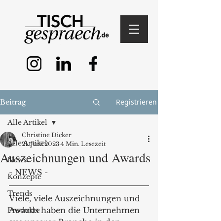
Registrieren
Beitrag
Alle Artikel
Christine Dicker
Alle Artikel
21. Juni 2023
4 Min. Lesezeit
Auszeichnungen und Awards
News
- NEWS - 
Konzepte
Trends
Viele, viele Auszeichnungen und 
Awards haben die Unternehmen 
Produkte