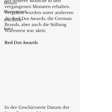
aus unserer Branche in den 
Messen
vergangenen Monaten erhalten. 
Hintergrund
Vergeben wurden unter anderem 
die Red Dot Awards, die German 
ANZEIGE
Brands, aber auch die Stiftung 
Intro
Warentest war aktiv.
Red Dot Awards
In der Geschirrserie Datum der 