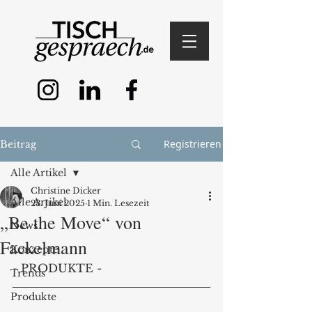
Registrieren
Beitrag
Alle Artikel
Christine Dicker
Alle Artikel
23. Juni 2025
1 Min. Lesezeit
„Be the Move“ von
News
Fackelmann
Konzepte
- PRODUKTE -
Trends
Produkte