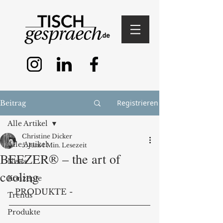
Registrieren
Beitrag
Alle Artikel
Christine Dicker
Alle Artikel
5. Juni
1 Min. Lesezeit
BEEZER® – the art of
News
cooling
Konzepte
- PRODUKTE -
Trends
Produkte