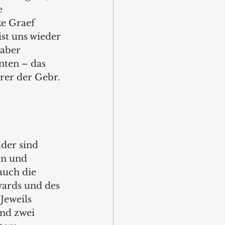
e 
ke Graef 
st uns wieder 
 aber 
nten – das 
rer der Gebr. 
der sind 
on und 
auch die 
wards und des 
Jeweils 
nd zwei 