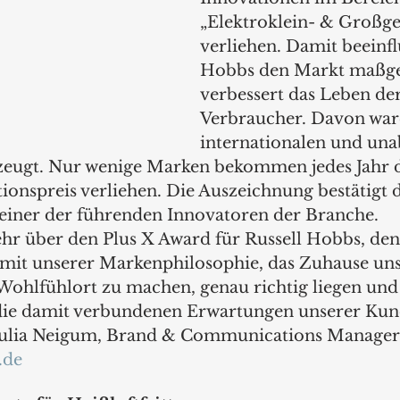
„Elektroklein- & Großge
verliehen. Damit beeinflu
Hobbs den Markt maßge
verbessert das Leben der
Verbraucher. Davon war
internationalen und un
zeugt. Nur wenige Marken bekommen jedes Jahr 
ionspreis verliehen. Die Auszeichnung bestätigt 
 einer der führenden Innovatoren der Branche. 
ehr über den Plus X Award für Russell Hobbs, den
ir mit unserer Markenphilosophie, das Zuhause un
ohlfühlort zu machen, genau richtig liegen und 
die damit verbundenen Erwartungen unserer Kund
t Julia Neigum, Brand & Communications Manage
.de