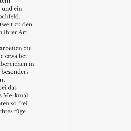
rtem 
und ein 
chfeld. 
tweit zu den 
 ihrer Art. 
arbeiten die 
e etwa bei 
bereichen in 
 besonders 
mt 
ei das 
es Merkmal 
en so frei 
htes füge 