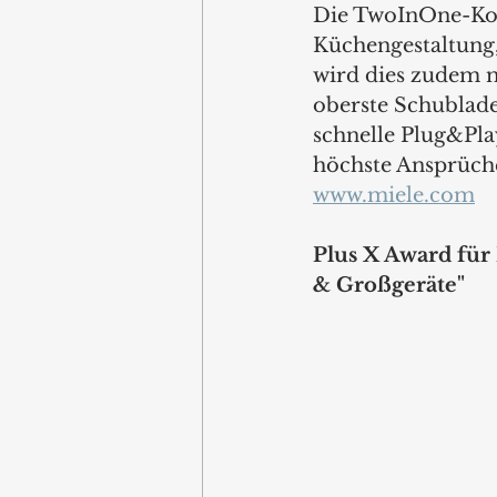
Die TwoInOne-Koc
Küchengestaltung,
wird dies zudem m
oberste Schublade
schnelle Plug&Play
höchste Ansprüche 
www.miele.com
Plus X Award für
& Großgeräte" 