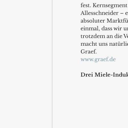
fest. Kernsegment 
Allesschneider – e
absoluter Marktfü
einmal, dass wir u
trotzdem an die V
macht uns natürli
Graef. 
w
ww.
graef.de
Drei Miele-Indu