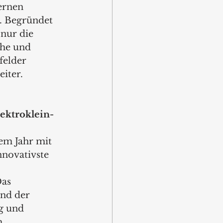
ernen 
. Begründet 
nur die 
che und 
felder 
iter. 
ektroklein- 
sem Jahr mit 
nnovativste 
as 
nd der 
g und 
h 