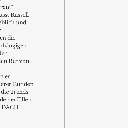
räte“ 
sst Russell 
blich und 
 
en die 
abhängigen 
den 
den Ruf von 
n er 
serer Kunden 
die Trends 
en erfüllen 
r DACH. 