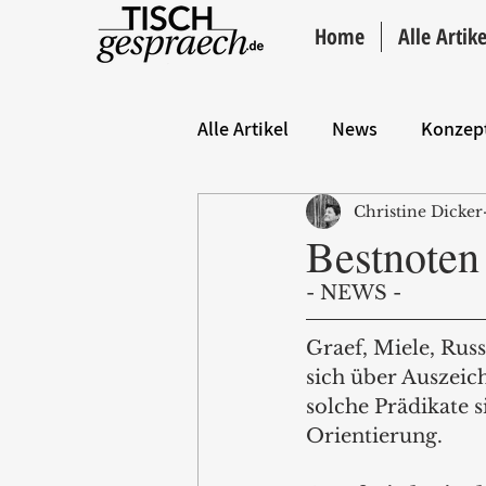
Home
Alle Artike
Alle Artikel
News
Konzep
Christine Dicker
Hintergrund
ANZEIGE
Bestnoten
- NEWS - 
Graef, Miele, Rus
sich über Auszeic
solche Prädikate 
Orientierung.