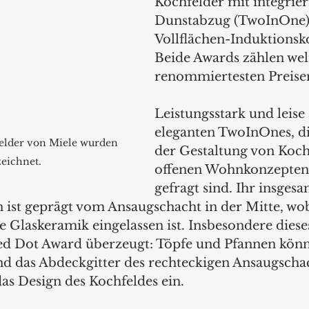
Kochfelder mit integrie
Dunstabzug (TwoInOne) 
Vollflächen-Induktionsko
Beide Awards zählen wel
renommiertesten Preisen
Leistungsstark und leise 
eleganten TwoInOnes, di
elder von Miele wurden 
der Gestaltung von Koch
eichnet. 
offenen Wohnkonzepten
gefragt sind. Ihr insgesa
n ist geprägt vom Ansaugschacht in der Mitte, wob
ie Glaskeramik eingelassen ist. Insbesondere dies
Red Dot Award überzeugt: Töpfe und Pfannen könnt
d das Abdeckgitter des rechteckigen Ansaugschac
as Design des Kochfeldes ein.