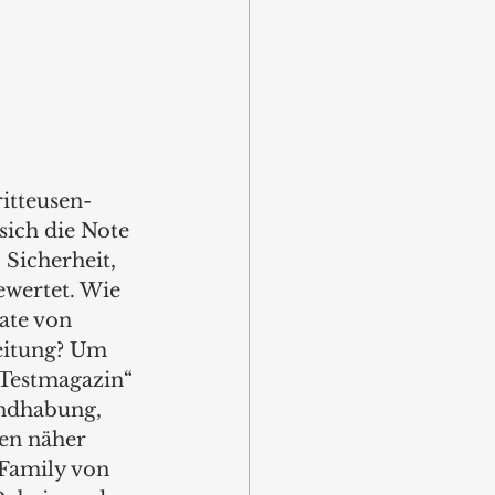
itteusen-
ich die Note 
 Sicherheit, 
wertet. Wie 
ate von 
eitung? Um 
 Testmagazin“ 
ndhabung, 
en näher 
 Family von 