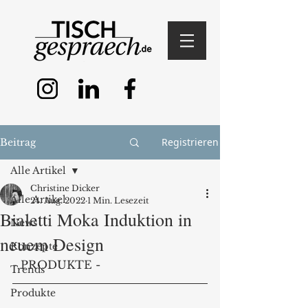
Registrieren
Beitrag
Alle Artikel
Christine Dicker
Alle Artikel
24. Aug. 2022
1 Min. Lesezeit
Bialetti Moka Induktion in
News
neuem Design
Konzepte
- PRODUKTE - 
Trends
Produkte