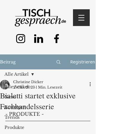
Registrieren
Beitrag
Alle Artikel
Christine Dicker
Alle Artikel
2. Okt. 2023
1 Min. Lesezeit
Bialetti startet exklusive
News
Fachhandelsserie
Konzepte
- PRODUKTE - 
Trends
Produkte