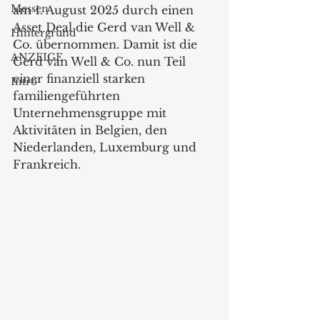
Messen
am 1. August 2025 durch einen 
Asset Deal die Gerd van Well & 
Hintergrund
Co. übernommen. Damit ist die 
ANZEIGE
Gerd van Well & Co. nun Teil 
einer finanziell starken 
Intro
familiengeführten 
Unternehmensgruppe mit 
Aktivitäten in Belgien, den 
Niederlanden, Luxemburg und 
Frankreich.