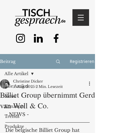
Registrieren
Beitrag
Alle Artikel
Christine Dicker
Alle Artikel
5. Aug. 2025
2 Min. Lesezeit
Billiet Group übernimmt Gerd
News
van Well & Co.
Konzepte
- NEWS -
Trends
Produkte
Die belgische Billiet Group hat 