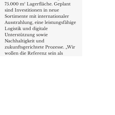
75.000 m² Lagerfläche. Geplant 
sind Investitionen in neue 
Sortimente mit internationaler 
Ausstrahlung, eine leistungsfähige 
Logistik und digitale 
Unterstützung sowie 
Nachhaltigkeit und 
zukunftsgerichtete Prozesse. „Wir 
wollen die Referenz sein als 
Anbieter von Qualitätsprodukten 
im Bereich Tisch- und 
Kochgeschirr – zu fairen Preisen, 
in den richtigen Kanälen, mit 
bester Unterstützung. Gemeinsam 
mit unseren Kunden wollen wir 
wachsen. Gemeinsam stark, 
gemeinsam voran.“
https://www.billiet.com/