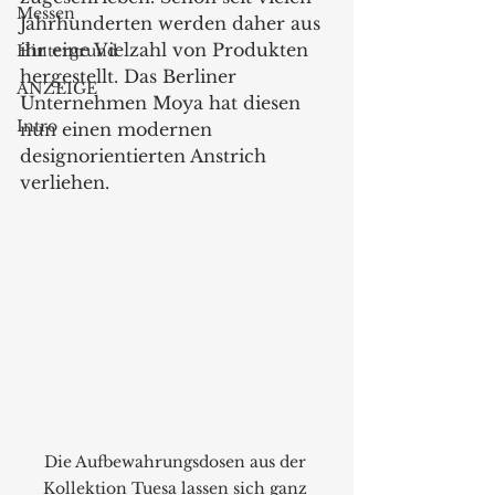
Messen
Jahrhunderten werden daher aus 
ihr eine Vielzahl von Produkten 
Hintergrund
hergestellt. Das Berliner 
ANZEIGE
Unternehmen Moya hat diesen 
Intro
nun einen modernen 
designorientierten Anstrich 
verliehen. 
Die Aufbewahrungsdosen aus der 
Kollektion Tuesa lassen sich ganz 