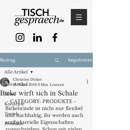
Registrieren
Beitrag
Alle Artikel
Christine Dicker
Alle Artikel
18. März 2019
2 Min. Lesezeit
Birke wirft sich in Schale
News
 - CATEGORY: PRODUKTE - 
Konzepte
Birkenrinde ist nicht nur flexibel 
Trends
und nachhaltig, ihr werden auch 
antibakterielle Eigenschaften 
Produkte
zugeschrieben. Schon seit vielen 