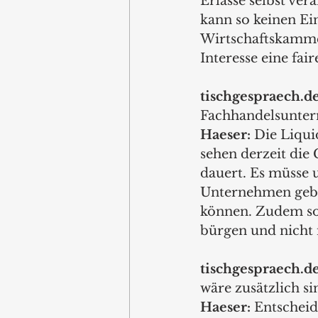
Erlasse selbst ver
kann so keinen Ein
Wirtschaftskamme
Interesse eine fa
tischgespraech.de
Fachhandelsuntern
Haeser:
 Die Liqui
sehen derzeit die 
dauert. Es müsse 
Unternehmen geben
können. Zudem sol
bürgen und nicht 
tischgespraech.de
wäre zusätzlich si
Haeser:
 Entscheid