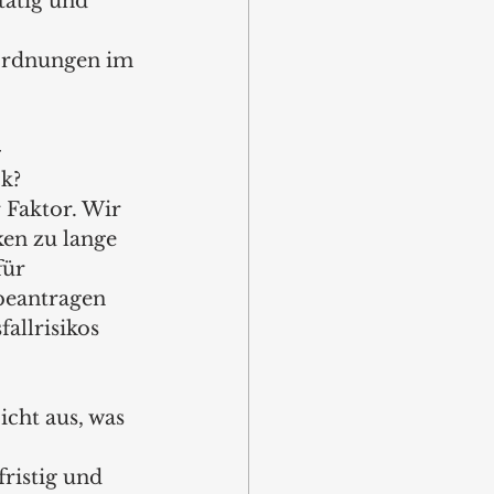
tätig und 
ordnungen im 
-
k?  
r Faktor. Wir 
ken zu lange 
ür 
beantragen 
allrisikos 
cht aus, was 
fristig und 