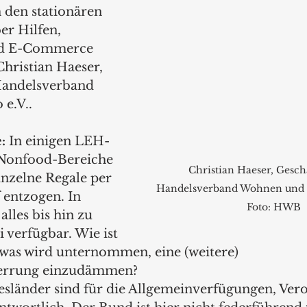
 den stationären 
er Hilfen, 
nd E-Commerce 
hristian Haeser, 
Handelsverband 
e.V..
:
 In einigen LEH-
 Nonfood-Bereiche 
Christian Haeser, Gesch
inzelne Regale per 
Handelsverband Wohnen und B
 entzogen. In 
Foto: HWB
alles bis hin zu 
 verfügbar. Wie ist 
was wird unternommen, eine (weitere) 
errung einzudämmen?
esländer sind für die Allgemeinverfügungen, Ver