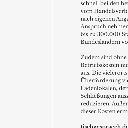
schnell bei den 
vom Handelsverb
nach eigenen Anga
Anspruch nehmen o
bis zu 300.000 St
Bundesländern vo
Zudem sind ohne 
Betriebskosten ni
aus. Die vieleror
Überforderung vie
Ladenlokalen, dere
Schließungen ausz
reduzieren. Außer
dieser Kosten erm
tischgespraech.de