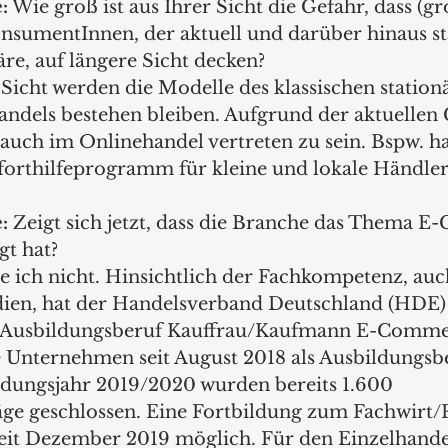
:
 Wie groß ist aus Ihrer Sicht die Gefahr, dass (g
nsumentInnen, der aktuell und darüber hinaus st
re, auf längere Sicht decken? 
 Sicht werden die Modelle des klassischen statio
ndels bestehen bleiben. Aufgrund der aktuellen 
, auch im Onlinehandel vertreten zu sein. Bspw. h
oforthilfeprogramm für kleine und lokale Händler 
:
 Zeigt sich jetzt, dass die Branche das Thema 
gt hat? 
e ich nicht. Hinsichtlich der Fachkompetenz, auc
dien, hat der Handelsverband Deutschland (HDE)
 Ausbildungsberuf Kauffrau/Kaufmann E-Comme
ie Unternehmen seit August 2018 als Ausbildungsb
dungsjahr 2019/2020 wurden bereits 1.600 
ge geschlossen. Eine Fortbildung zum Fachwirt/
it Dezember 2019 möglich. Für den Einzelhandel