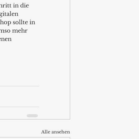
ritt in die 
italen 
op sollte in 
Umso mehr 
enen 
Alle ansehen