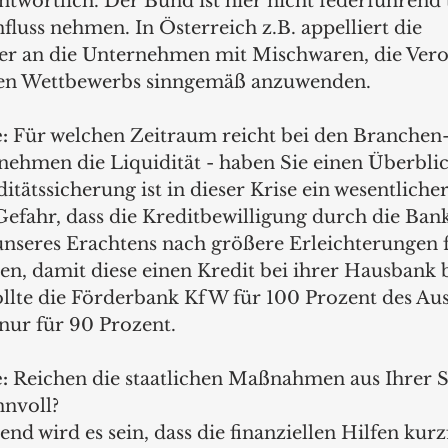
antwortlich. Der Bund ist hier nicht federführend 
fluss nehmen. In Österreich z.B. appelliert die 
r an die Unternehmen mit Mischwaren, die Ver
iren Wettbewerbs sinngemäß anzuwenden.
:
 Für welchen Zeitraum reicht bei den Branchen
ehmen die Liquidität - haben Sie einen Überblic
ditätssicherung ist in dieser Krise ein wesentliche
Gefahr, dass die Kreditbewilligung durch die Ban
unseres Erachtens nach größere Erleichterungen f
, damit diese einen Kredit bei ihrer Hausbank 
lte die Förderbank KfW für 100 Prozent des Ausf
nur für 90 Prozent.
:
 Reichen die staatlichen Maßnahmen aus Ihrer Si
nnvoll? 
end wird es sein, dass die finanziellen Hilfen kurz