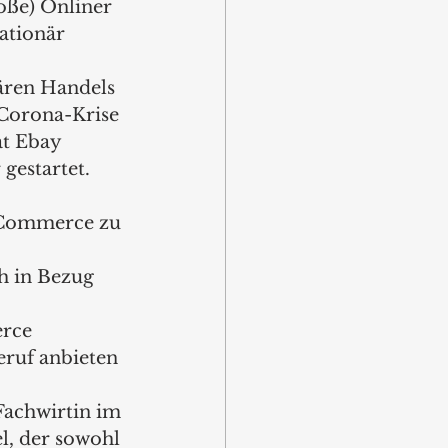
roße) Onliner 
ationär 
nären Handels 
Corona-Krise 
at Ebay 
gestartet.
E-Commerce zu 
h in Bezug 
 
rce 
eruf anbieten 
Fachwirtin im 
, der sowohl 