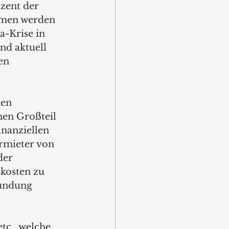
zent der 
men werden 
-Krise in 
d aktuell 
en 
en 
en Großteil 
nanziellen 
rmieter von 
der 
kosten zu 
tundung 
tc., welche 