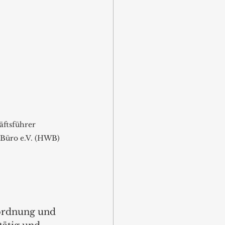
äftsführer 
üro e.V. (HWB) 
ordnung und 