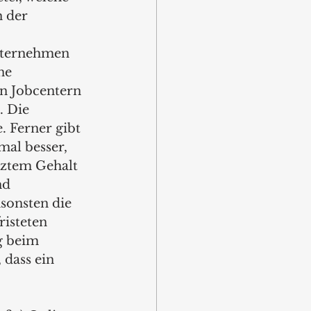
 der 
Unternehmen 
ne 
n Jobcentern 
. Die 
. Ferner gibt 
mal besser, 
rztem Gehalt 
nd 
sonsten die 
risteten 
g beim 
 dass ein 