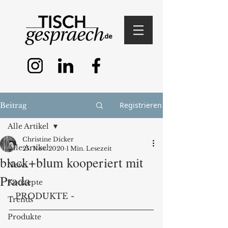
Registrieren
Beitrag
Alle Artikel
Christine Dicker
Alle Artikel
25. Nov. 2020
1 Min. Lesezeit
black+blum kooperiert mit
News
Prada
Konzepte
- PRODUKTE -
Trends
Produkte