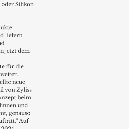
oder Silikon 
dukte 
 liefern 
nd 
n jetzt dem 
e für die 
weiter. 
llte neue 
l von Zyliss 
Konzept beim 
dinnen und 
t, genauso 
tritt.“ Auf 
 2024 