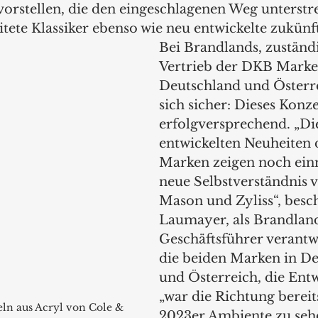
vorstellen, die den eingeschlagenen Weg unterstr
ete Klassiker ebenso wie neu entwickelte zukünft
Bei Brandlands, zuständi
Vertrieb der DKB Marke
Deutschland und Österre
sich sicher: Dieses Konze
erfolgversprechend. „Di
entwickelten Neuheiten 
Marken zeigen noch ein
neue Selbstverständnis 
Mason und Zyliss“, besch
Laumayer, als Brandland
Geschäftsführer verantwo
die beiden Marken in De
und Österreich, die Entw
„war die Richtung bereit
ln aus Acryl von Cole & 
2023er Ambiente zu sehe