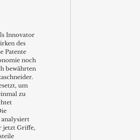
ls Innovator 
rken des 
e Patente 
gonomie noch 
ch bewährten 
zaschneider. 
setzt, um 
einmal zu 
htet 
ie 
analysiert 
etzt Griffe, 
teile 