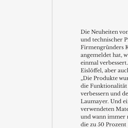
Die Neuheiten von
und technischer P
Firmengründers Ka
angemeldet hat, w
einmal verbessert
Eislöffel, aber au
„Die Produkte wu
die Funktionalitä
verbessern und de
Laumayer. Und ein 
verwendeten Mater
und wann immer mö
die zu 50 Prozent