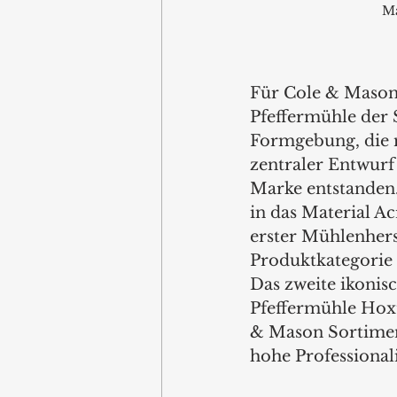
M
Für Cole & Mason
Pfeffermühle der S
Formgebung, die mi
zentraler Entwurf 
Marke entstanden.
in das Material A
erster Mühlenherst
Produktkategorie 
Das zweite ikonisc
Pfeffermühle Hoxto
& Mason Sortiment
hohe Professionali