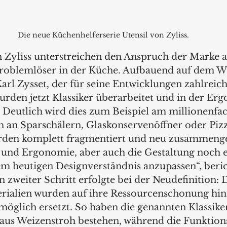
Die neue Küchenhelferserie Utensil von Zyliss.
 Zyliss unterstreichen den Anspruch der Marke a
roblemlöser in der Küche. Aufbauend auf dem Wi
rl Zysset, der für seine Entwicklungen zahlreich
urden jetzt Klassiker überarbeitet und in der Er
. Deutlich wird dies zum Beispiel am millionenfa
ch an Sparschälern, Glaskonservenöffner oder Piz
rden komplett fragmentiert und neu zusammenge
t und Ergonomie, aber auch die Gestaltung noch 
m heutigen Designverständnis anzupassen“, beric
zweiter Schritt erfolgte bei der Neudefinition: D
ialien wurden auf ihre Ressourcenschonung hin 
glich ersetzt. So haben die genannten Klassiker j
 aus Weizenstroh bestehen, während die Funktions