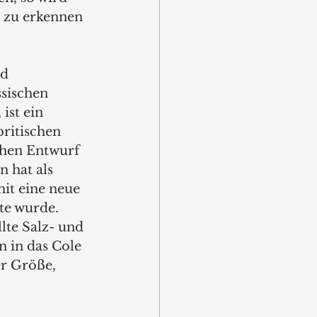
r zu erkennen 
d 
sischen 
ist ein 
britischen 
chen Entwurf 
 hat als 
it eine neue 
te wurde. 
lte Salz- und 
n in das Cole 
r Größe, 