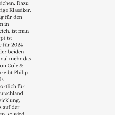
eichen. Dazu 
ige Klassiker.
g für den 
n in 
ich, ist man 
pt ist 
e für 2024 
der beiden 
mal mehr das 
von Cole & 
reibt Philip 
s 
rtlich für 
utschland 
icklung, 
s auf der 
n, so wird 