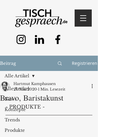
Registrieren
Beitrag
Alle Artikel
Hartmut Kamphausen
Alle Artikel
27. Mai 2020
1 Min. Lesezeit
Bravo, Baristakunst
News
- PRODUKTE - 
Konzepte
Trends
Produkte