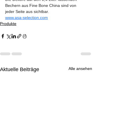
Bechern aus Fine Bone China sind von 
jeder Seite aus sichtbar.
www.asa-selection.com
Produkte
Alle ansehen
Aktuelle Beiträge
Kommentare
Tischdekoration mit
Weihnachtszauber mit
Paw Patrol erobert die
Tischdekoration mit
Weihnachtszauber mit
Paw Patrol erobert die
Tischdekoration mit
Kommentar verfassen...