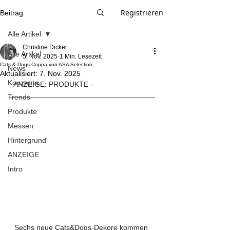
Registrieren
Beitrag
Alle Artikel
Christine Dicker
Alle Artikel
5. Nov. 2025
1 Min. Lesezeit
Cats-&-Dogs Coppa von ASA Selection
News
Aktualisiert:
7. Nov. 2025
Konzepte
- ANZEIGE: PRODUKTE -
Trends
Produkte
Messen
Hintergrund
ANZEIGE
Intro
Sechs neue Cats&Dogs-Dekore kommen 