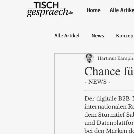
Home
Alle Artike
Alle Artikel
News
Konzep
Hartmut Kamph
Hintergrund
ANZEIGE
Chance fü
- NEWS - 
Der digitale B2B-
internationalen R
dem Sturmtief Sab
und Datenplattfo
bei den Marken d