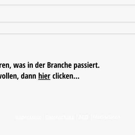
Oxo u
Haeser wird Geschäftsführer
beim BHB
ren, was in der Branche passiert.
wollen, dann
hier
clicken...
Impressum
|
Datenschutz
|
AGB
|
Mediadaten