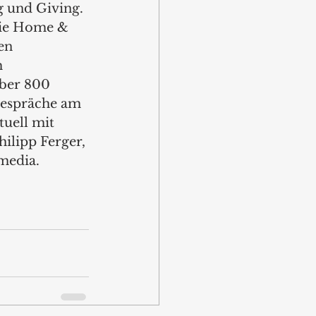
g und Giving. 
die Home & 
en 
 
über 800 
Gespräche am 
uell mit 
ilipp Ferger, 
media.