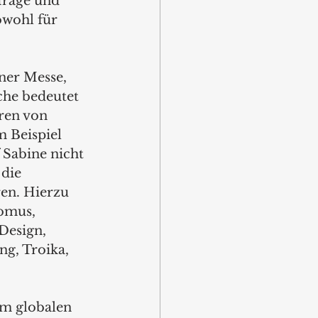
frage und 
owohl für 
ner Messe, 
he bedeutet 
ren von 
 Beispiel 
Sabine nicht 
die 
en. Hierzu 
omus, 
Design, 
g, Troika, 
m globalen 