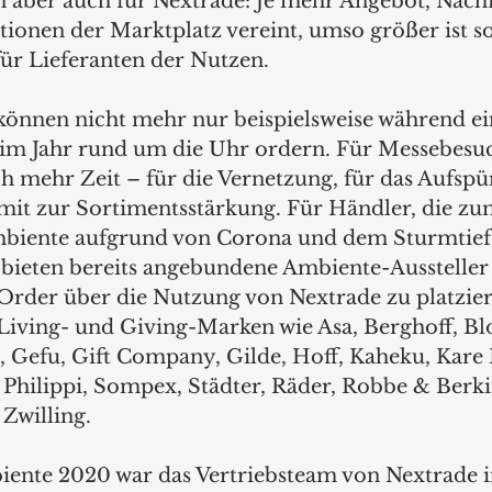
n aber auch für Nextrade: Je mehr Angebot, Nach
tionen der Marktplatz vereint, umso größer ist s
für Lieferanten der Nutzen.
önnen nicht mehr nur beispielsweise während ei
im Jahr rund um die Uhr ordern. Für Messebesuc
ch mehr Zeit – für die Vernetzung, für das Aufspü
it zur Sortimentsstärkung. Für Händler, die zum
mbiente aufgrund von Corona und dem Sturmtief 
 bieten bereits angebundene Ambiente-Aussteller 
 Order über die Nutzung von Nextrade zu platzier
Living- und Giving-Marken wie Asa, Berghoff, Bl
Gefu, Gift Company, Gilde, Hoff, Kaheku, Kare 
 Philippi, Sompex, Städter, Räder, Robbe & Berkin
Zwilling.
ente 2020 war das Vertriebsteam von Nextrade i