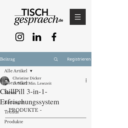
Registrieren
Beitrag
Alle Artikel
Christine Dicker
Alle Artikel
15. Mai
2 Min. Lesezeit
ChillPill 3-in-1-
News
Erfrischungssystem
Konzepte
- PRODUKTE -
Trends
Produkte