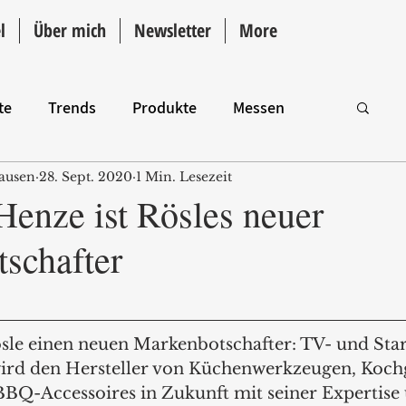
l
Über mich
Newsletter
More
te
Trends
Produkte
Messen
ausen
28. Sept. 2020
1 Min. Lesezeit
Intro
Henze ist Rösles neuer
schafter
ösle einen neuen Markenbotschafter: TV- und Sta
ird den Hersteller von Küchenwerkzeugen, Kochg
BBQ-Accessoires in Zukunft mit seiner Expertise 