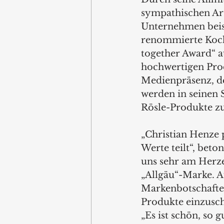
sympathischen Art 
Unternehmen beisp
renommierte Koch
together Award“ au
hochwertigen Prod
Medienpräsenz, d
werden in seinen
Rösle-Produkte zu
„Christian Henze p
Werte teilt“, beto
uns sehr am Herze
„Allgäu“-Marke. Au
Markenbotschafter
Produkte einzusch
„Es ist schön, so g