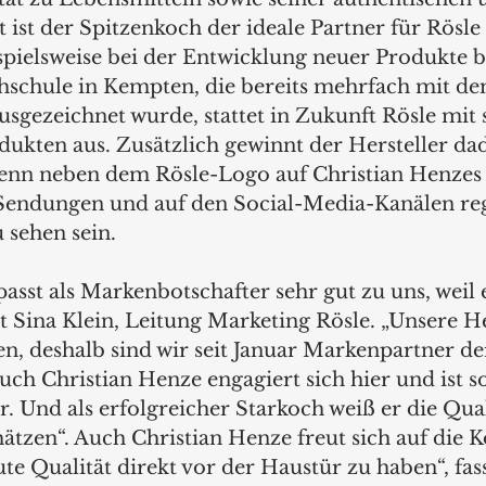
ist der Spitzenkoch der ideale Partner für Rösle
ielsweise bei der Entwicklung neuer Produkte be
schule in Kempten, die bereits mehrfach mit d
sgezeichnet wurde, stattet in Zukunft Rösle mit 
ukten aus. Zusätzlich gewinnt der Hersteller da
enn neben dem Rösle-Logo auf Christian Henzes
 Sendungen und auf den Social-Media-Kanälen re
 sehen sein.
asst als Markenbotschafter sehr gut zu uns, weil 
nt Sina Klein, Leitung Marketing Rösle. „Unsere He
n, deshalb sind wir seit Januar Markenpartner der
ch Christian Henze engagiert sich hier und ist s
. Und als erfolgreicher Starkoch weiß er die Qual
ätzen“. Auch Christian Henze freut sich auf die K
ute Qualität direkt vor der Haustür zu haben“, fass