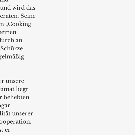
 und wird das 
raten. Seine 
em „Cooking 
seinen 
durch an 
 Schürze 
gelmäßig 
er unsere 
imat liegt 
 beliebten 
ogar 
ität unserer 
ooperation. 
t er 