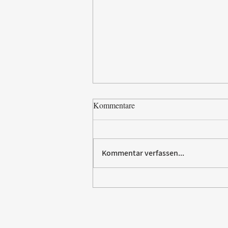
Kommentare
Kommentar verfassen...
Vom Elektromarkt aufs
Trikot: Rommelsbacher sponsert
Fußball