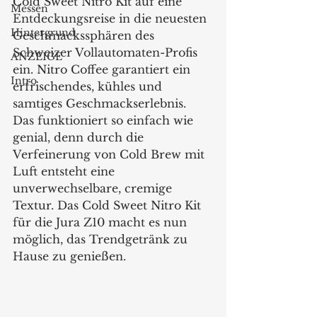
Cold Sweet Nitro Kit auf eine 
Messen
Entdeckungsreise in die neuesten 
Hintergrund
Geschmackssphären des 
Schweizer Vollautomaten-Profis 
ANZEIGE
ein. Nitro Coffee garantiert ein 
Intro
erfrischendes, kühles und 
samtiges Geschmackserlebnis. 
Das funktioniert so einfach wie 
genial, denn durch die 
Verfeinerung von Cold Brew mit 
Luft entsteht eine 
unverwechselbare, cremige 
Textur. Das Cold Sweet Nitro Kit 
für die Jura Z10 macht es nun 
möglich, das Trendgetränk zu 
Hause zu genießen.