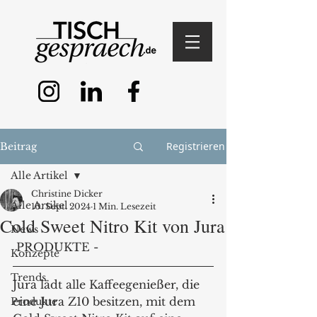
Registrieren
Beitrag
Alle Artikel
Christine Dicker
Alle Artikel
10. Sept. 2024
1 Min. Lesezeit
Cold Sweet Nitro Kit von Jura
News
 PRODUKTE -
Konzepte
Trends
Jura lädt alle Kaffeegenießer, die 
eine Jura Z10 besitzen, mit dem 
Produkte