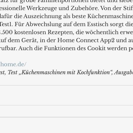
latz für große Familienportionen bietet und siebe
fessionelle Werkzeuge und Zubehöre. Von der Stif
dafür die Auszeichnung als beste Küchenmaschine
est1. Für Abwechslung auf dem Esstisch sorgt die
.500 kostenlosen Rezepten, die wöchentlich erwei
 auf dem Gerät, in der Home Connect App2 und au
rufbar. Auch die Funktionen des Cookit werden 
-home.de/
est, Test „Küchenmaschinen mit Kochfunktion“, Ausga