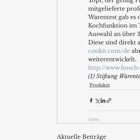
Topf, der genug P
mitgelieferte pro
Warentest gab es 
Kochfunktion im T
Auswahl an über 3
Diese sind direkt
cookit.com/de
 ab
weiterentwickelt. 
http://www.bosch
(1) Stiftung Warent
Produkte
Aktuelle Beiträge