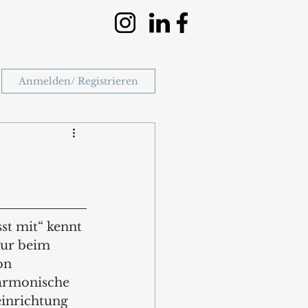
Anmelden/ Registrieren
st mit“ kennt 
nur beim 
on 
armonische 
inrichtung 