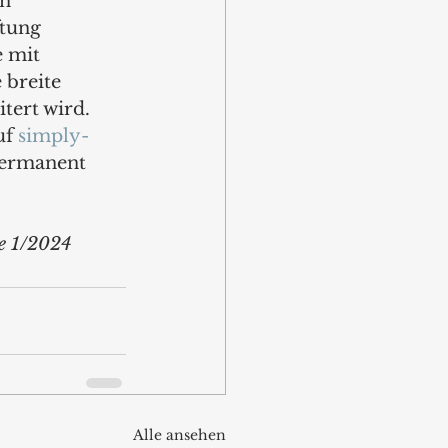
n 
tung 
 mit 
 breite 
tert wird. 
f 
simply-
permanent 
be 1/2024
Alle ansehen