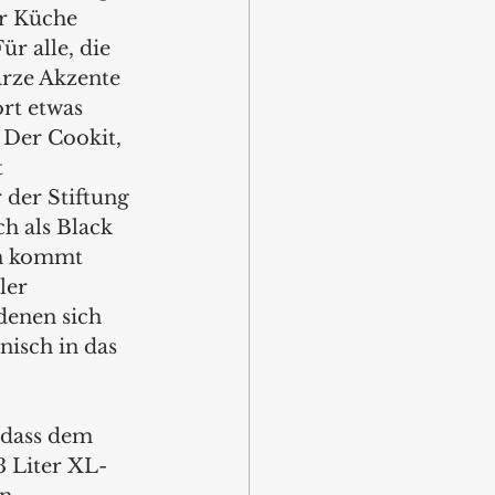
er Küche 
r alle, die 
arze Akzente 
rt etwas 
Der Cookit, 
 
 der Stiftung 
ch als Black 
ch kommt 
ler 
enen sich 
isch in das 
odass dem 
3 Liter XL-