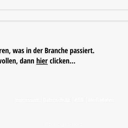
Tischdekoration mit Mehrwert:
Weihn
Stilvolle Akzente mit
LUM
LECHUZA-Pflanzgefäßen
ren, was in der Branche passiert.
wollen, dann
hier
clicken...
Impressum
|
Datenschutz
|
AGB
|
Mediadaten
© by
tischgespraech.de