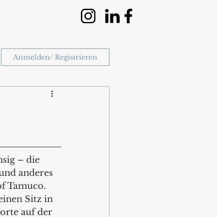
Anmelden/ Registrieren
sig – die 
und anderes 
of Tamuco. 
inen Sitz in 
rte auf der 