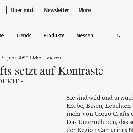
l
Über mich
Newsletter
More
te
Trends
Produkte
Messen
19. Juni 2020
1 Min. Lesezeit
Intro
ts setzt auf Kontraste
DUKTE -
Sie sind wild und urwüch
Körbe, Besen, Leuchten 
mehr von Corzo Crafts 
Das Unternehmen, das se
der Region Camarines No