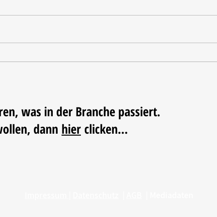
Tischdekoration mit Mehrwert:
Weihn
Stilvolle Akzente mit
LUM
LECHUZA-Pflanzgefäßen
ren, was in der Branche passiert.
wollen, dann
hier
clicken...
Impressum
|
Datenschutz
|
AGB
|
Mediadaten