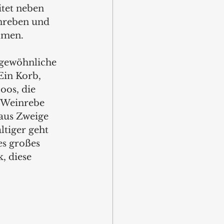
itet neben 
nreben und 
lmen.
gewöhnliche 
in Korb, 
oos, die 
 Weinrebe 
aus Zweige 
tiger geht 
es großes 
, diese 