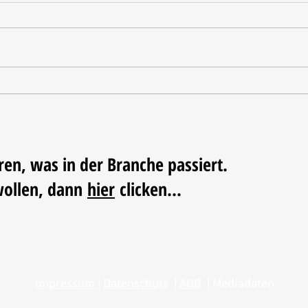
Tischdekoration mit Mehrwert:
Weihn
Stilvolle Akzente mit
LUM
LECHUZA-Pflanzgefäßen
ren, was in der Branche passiert.
wollen, dann
hier
clicken...
Impressum
|
Datenschutz
|
AGB
|
Mediadaten