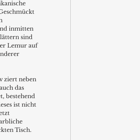
ikanische 
 Geschmückt 
n 
d inmitten 
ättern sind 
er Lemur auf 
onderer 
 ziert neben 
auch das 
t, bestehend 
eses ist nicht 
etzt 
arbliche 
kten Tisch.