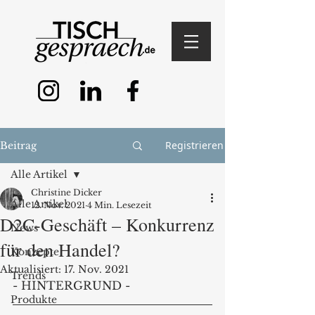
Registrieren
Beitrag
Alle Artikel
Christine Dicker
Alle Artikel
12. Nov. 2021
4 Min. Lesezeit
D2C-Geschäft – Konkurrenz
News
für den Handel?
Konzepte
Aktualisiert:
17. Nov. 2021
Trends
- HINTERGRUND - 
Produkte