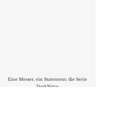
Eine Messer, ein Statement: die Serie 
DarkNitro.
Santoku 18 cm: Dieses Messer ist 
der asiatische Klassiker und das 
wichtigste Messer in der 
asiatischen Küche. Santoku steht 
für „Messer der drei Tugenden“ – 