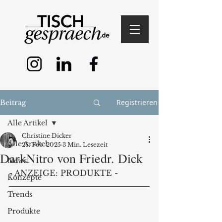
Registrieren
Beitrag
Alle Artikel
Christine Dicker
Alle Artikel
28. Feb. 2025
3 Min. Lesezeit
DarkNitro von Friedr. Dick
News
- ANZEIGE: PRODUKTE -
Konzepte
Trends
Produkte