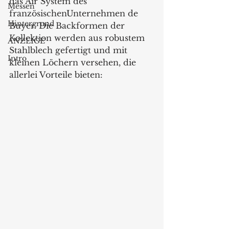
das Air System des 
Messen
französischenUnternehmen de 
Hintergrund
Buyer. Die Backformen der 
Kollektion werden aus robustem 
ANZEIGE
Stahlblech gefertigt und mit 
Intro
kleinen Löchern versehen, die 
allerlei Vorteile bieten: 