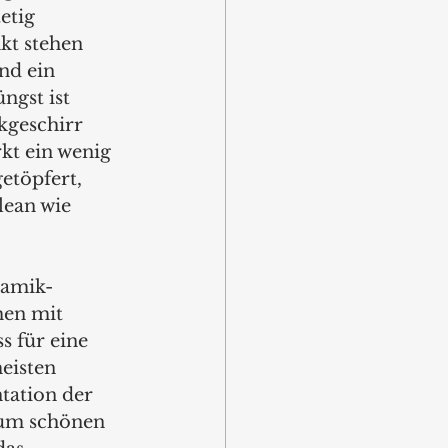
etig 
kt stehen 
nd ein 
ngst ist 
geschirr 
t ein wenig 
etöpfert, 
lean wie 
ramik-
hen mit 
s für eine 
eisten 
tation der 
dum schönen 