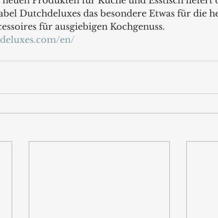
 neuen Produkten für Küche und Esstisch liefert 
abel Dutchdeluxes das besondere Etwas für die h
cessoires für ausgiebigen Kochgenuss.  
hdeluxes.com/en/