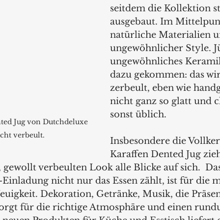
seitdem die Kollektion st
ausgebaut. Im Mittelpun
natürliche Materialien u
ungewöhnlicher Style. Jü
ungewöhnliches Keramik
dazu gekommen: das wirk
zerbeult, eben wie handg
nicht ganz so glatt und c
sonst üblich. 
ted Jug von Dutchdeluxe 
cht verbeult.
Insbesondere die Vollke
Karaffen Dented Jug zie
gewollt verbeulten Look alle Blicke auf sich.  Das
inladung nicht nur das Essen zählt, ist für die m
euigkeit. Dekoration, Getränke, Musik, die Präsen
 sorgt für die richtige Atmosphäre und einen run