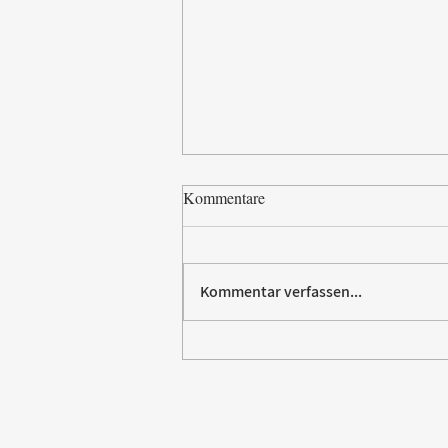
Kommentare
Kommentar verfassen...
Paw Patrol erobert die
Backstube – sichern Sie sich
jetzt Ihre Kollektion!