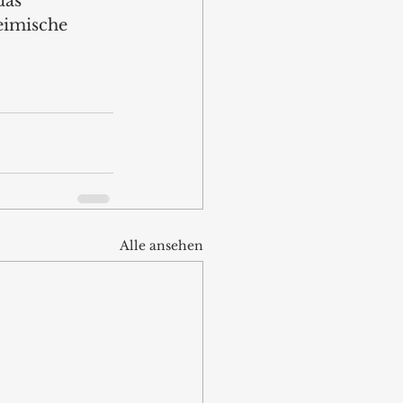
das 
eimische 
Alle ansehen