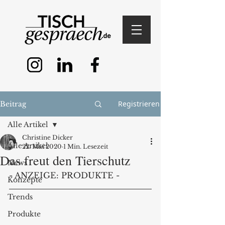
Registrieren
Beitrag
Alle Artikel
Christine Dicker
Alle Artikel
22. Mai 2020
1 Min. Lesezeit
Das freut den Tierschutz
News
- ANZEIGE: PRODUKTE -
Konzepte
Trends
Produkte