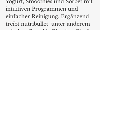
Yogurt, Smoothies und Sorbet mit 
intuitiven Programmen und 
einfacher Reinigung. Ergänzend 
treibt nutribullet  unter anderem 
mit dem Portable Blender „Flex“ 
und neuen Standmixer-Impulsen.
Marketing & Kommunikation: 
Premium erlebbar machen – 
digital, am POS und in 
Partnerschaften
2026 baut De’Longhi 
Deutschland die 
Markenkommunikation weiter 
aus und macht die Marken 
entlang der gesamten Customer 
Journey sichtbar  – über alle 
Kanäle hinweg. Always-on-