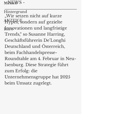
- NEWS -
Messen
Hintergrund
„Wir setzen nicht auf kurze 
ANZEIGE
Hypes, sondern auf gezielte 
Innovationen und langfristige 
Intro
Trends,“ so Susanne Harring, 
Geschäftsführerin De’Longhi 
Deutschland und Österreich, 
beim Fachhandelspresse-
Roundtable am 4. Februar in Neu-
Isenburg. Diese Strategie führt 
zum Erfolg: die 
Unternehmensgruppe hat 2025 
beim Umsatz zugelegt.