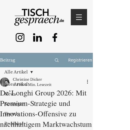
Registrieren
Beitrag
Alle Artikel
Christine Dicker
Alle Artikel
4. Feb.
4 Min. Lesezeit
De’Longhi Group 2026: Mit
News
Premium-Strategie und
Konzepte
Innovations-Offensive zu
Trends
nachhaltigem Marktwachstum
Produkte