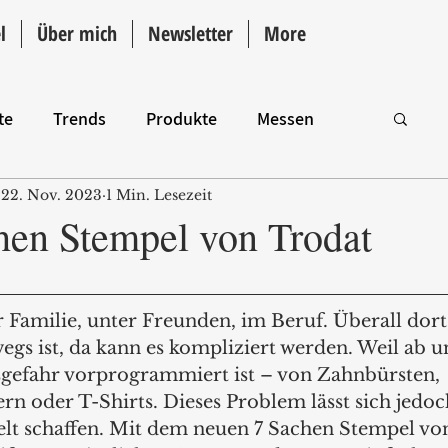
l
Über mich
Newsletter
More
te
Trends
Produkte
Messen
22. Nov. 2023
1 Min. Lesezeit
Intro
hen Stempel von Trodat
r Familie, unter Freunden, im Beruf. Überall dor
s ist, da kann es kompliziert werden. Weil ab u
gefahr vorprogrammiert ist – von Zahnbürsten, 
rn oder T-Shirts. Dieses Problem lässt sich jedoc
elt schaffen. Mit dem neuen 7 Sachen Stempel vo