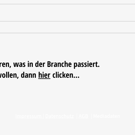
Tischdekoration mit Mehrwert:
Weihn
Stilvolle Akzente mit
LUM
LECHUZA-Pflanzgefäßen
ren, was in der Branche passiert.
wollen, dann
hier
clicken...
Impressum
|
Datenschutz
|
AGB
|
Mediadaten