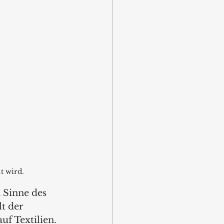
t wird.
 Sinne des 
t der 
f Textilien. 