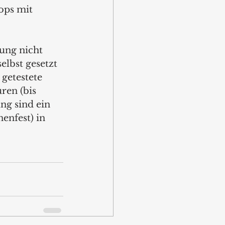
ops mit 
ung nicht 
lbst gesetzt 
getestete 
ren (bis 
ng sind ein 
enfest) in 