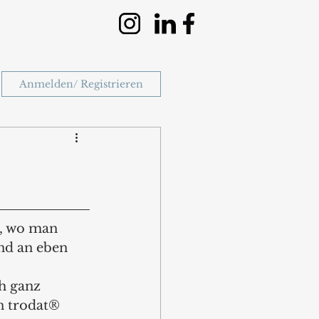
Anmelden/ Registrieren
t, wo man 
nd an eben 
h ganz 
n trodat® 