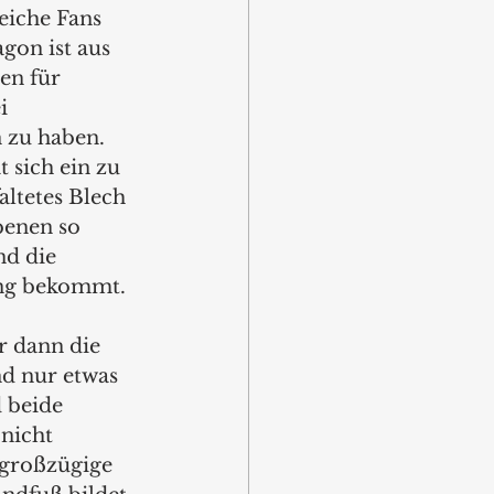
eiche Fans 
gon ist aus 
en für 
i 
 zu haben. 
 sich ein zu 
ltetes Blech 
benen so 
d die 
ung bekommt. 
 dann die 
d nur etwas 
 beide 
nicht 
großzügige 