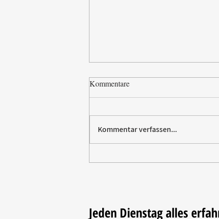
Kommentare
Kommentar verfassen...
Paw Patrol erobert die
Backstube – sichern Sie sich
jetzt Ihre Kollektion!
Jeden Dienstag alles erfah