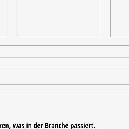
Tischdekoration mit Mehrwert:
Weihn
Stilvolle Akzente mit
LUM
LECHUZA-Pflanzgefäßen
ren, was in der Branche passiert.