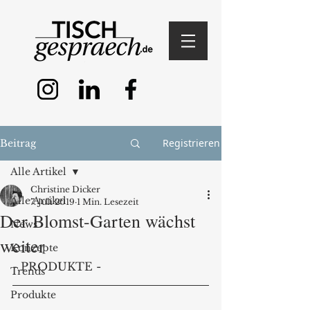
Registrieren
Beitrag
Alle Artikel
Christine Dicker
Alle Artikel
7. Juli 2019
1 Min. Lesezeit
Der Blomst-Garten wächst
News
weiter
Konzepte
- PRODUKTE -
Trends
Produkte