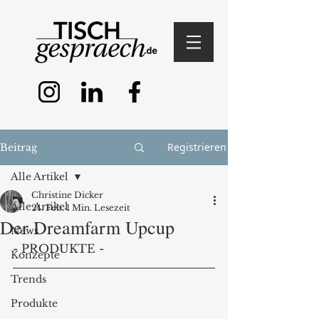
Registrieren
Beitrag
Alle Artikel
Christine Dicker
Alle Artikel
24. Feb.
1 Min. Lesezeit
Der Dreamfarm Upcup
News
- PRODUKTE -
Konzepte
Trends
Produkte