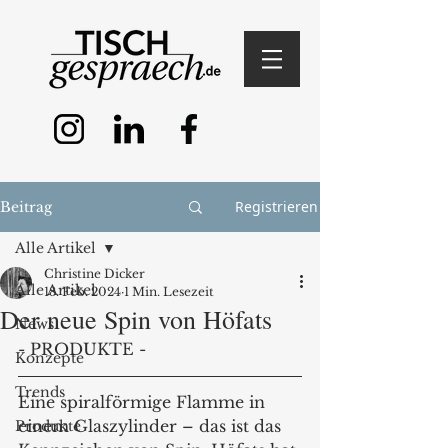
Registrieren
Beitrag
Alle Artikel
Christine Dicker
Alle Artikel
18. Feb. 2024
1 Min. Lesezeit
Der neue Spin von Höfats
News
- PRODUKTE -
Konzepte
Trends
Eine spiralförmige Flamme in 
einem Glaszylinder – das ist das 
Produkte