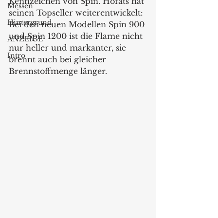
Kennzeichen von Spin. Höfats hat 
Messen
seinen Topseller weiterentwickelt: 
Hintergrund
Bei den neuen Modellen Spin 900 
und Spin 1200 ist die Flame nicht 
ANZEIGE
nur heller und markanter, sie 
Intro
brennt auch bei gleicher 
Brennstoffmenge länger.