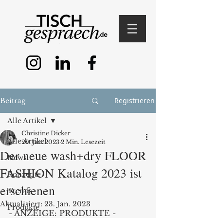
Registrieren
Beitrag
Alle Artikel
Christine Dicker
Alle Artikel
20. Jan. 2023
2 Min. Lesezeit
Der neue wash+dry FLOOR
News
FASHION Katalog 2023 ist
Konzepte
erschienen
Trends
Aktualisiert:
23. Jan. 2023
Produkte
- ANZEIGE: PRODUKTE - 